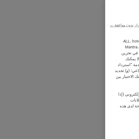
ار بدون موافقة ←
ALL، hotel،
Mantra،
 و Hera، ترغب شركة أكور (Accor) وشركاؤها في تخزين
ا يمكنك
دمة "استرداد
تماعي؛ (و) تحديد
 الاختيار بين
كتروني (إذا
إعلانات
حة لدى هذه