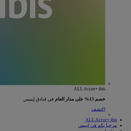
ALL Accor+ ibis
خصم 15% على مدار العام
في فنادق إيبيس
اكتشف
ALL Accor+ ibis
مرحبا بكم في إيبيس
متجر إيبيس