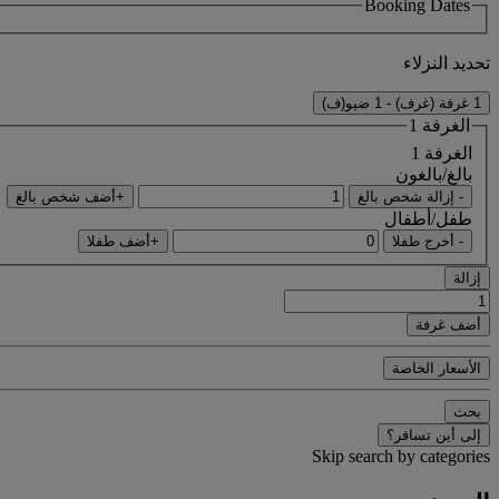
Booking Dates
تحديد النزلاء
1 غرفة (غرف) - 1 ضيو(ف)
الغرفة 1
الغرفة 1
بالغ/بالغون
- إزالة شخص بالغ
+أضف شخص بالغ
طفل/أطفال
- أخرج طفلا
+أضف طفلا
إزالة
أضف غرفة
الأسعار الخاصة
بحث
إلى أين تسافر؟
Skip search by categories