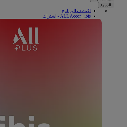
الرجوع
اكتشف البرنامج
ALL Accor+ ibis - اشتراك