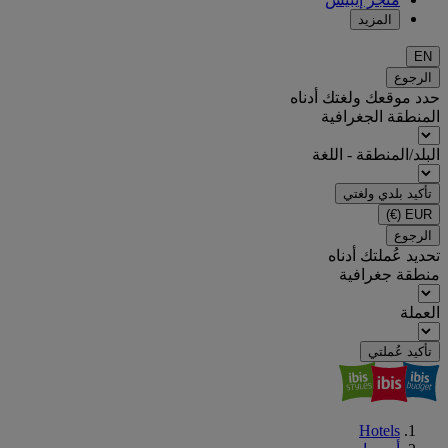
المزيد
EN
الرجوع
حدد موقعك ولغتك أدناه
المنطقة الجغرافية
البلد/المنطقة - اللغة
تأكيد بلدي ولغتي
(€)
EUR
الرجوع
تحديد عُملتك أدناه
منطقة جغرافية
العملة
تأكيد عُملتي
Hotels