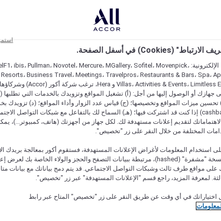
استمر
اط" (Cookies) في أسفل الصفحة.
على مواقعنا الإلكترونية: F1، ibis، Pullman، Novotel، Mercure، MGallery، Sofitel، Movenpick
 Resorts، Business Travel، Meetings، Travelpros، Restaurants & Bars، Spa، A
Villas، Activities & Events، Limitless Experiences
جهازك أو الوصول إليها من أجل: (أ) تشغيل المواقع وتزويدك بالخدمات التي تطلبها (ل
تحسين ميزات المواقع وتخصيصها؛ (ج) قياس عدد الزوار وأداء المواقع؛ (د) تزويدك بخ
النقود" (cashback) إذا كنت قد اشتركت فيها؛ (هـ) السماح لك بالتفاعل مع شبكات التواصل الاج
هتماماتك لتقديم إعلانات مستهدفة لك. لكل جهاز من أجهزتك (هاتف، كمبيوتر...)، يمكنك
امات المختلفة من خلال النقر على زر "تخصيص".
ى استخدام المعلومات لأغراض الإعلانات المستهدفة، فستقوم أكور بمعالجة بريدك الإل
قدمته) في نسخة "مشفرة" (hashed)، مرتبطة ببيانات التصفح والحجز والولاء الخاصة بك لعرض 
على مواقع طرف ثالث وشبكات التواصل الاجتماعي. قد يتم دمج بياناتك مع بيانات متا
لثة. لمعرفة المزيد، راجع قسم "الإعلانات المستهدفة" عبر زر "تخصيص".
 اختياراتك في أي وقت عن طريق النقر على زر "تخصيص" المتاح عبر رابط
لمعلومات