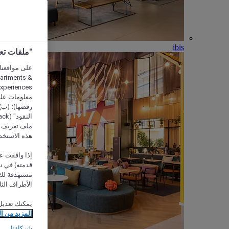
ibis
"ملفات تعريف الارتب
partments &
معلومات على 
رفضها)؛ (ب) 
ملف تعريف لا
هذه الاستخد
إذا وافقت عل
مستهدفة لك 
الأطراف الثا
يمكنك تعديل
المزيد من ا
شركاؤنا