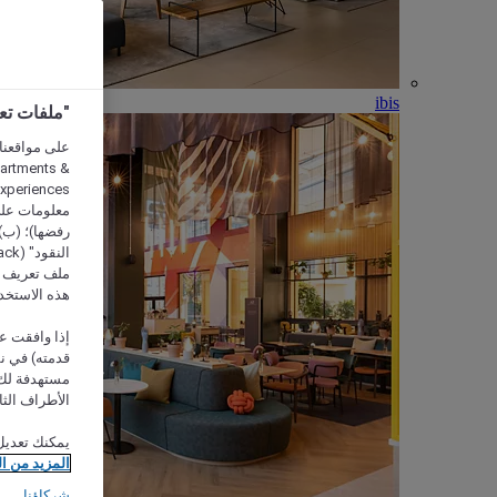
ibis
"ملفات تعريف الارتب
partments &
معلومات على 
رفضها)؛ (ب) 
ملف تعريف لا
هذه الاستخد
إذا وافقت عل
مستهدفة لك 
الأطراف الثا
يمكنك تعديل
المزيد من ا
شركاؤنا