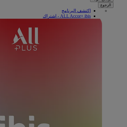
الرجوع
اكتشف البرنامج
ALL Accor+ ibis - اشتراك