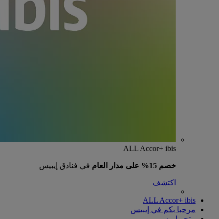
ALL Accor+ ibis
خصم 15% على مدار العام
في فنادق إيبيس
اكتشف
ALL Accor+ ibis
مرحبا بكم في إيبيس
متجر إيبيس