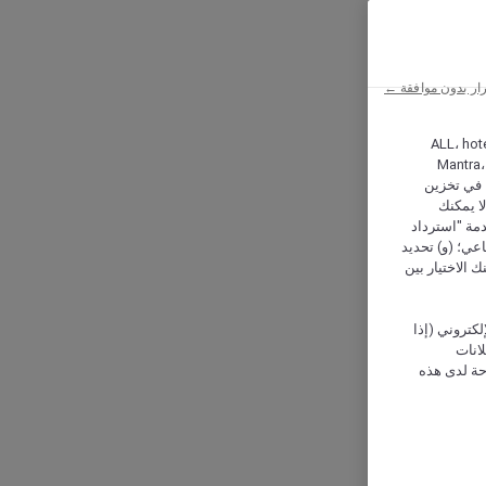
ار بدون موافقة ←
ALL، hotel،
Mantra،
 و Hera، ترغب شركة أكور (Accor) وشركاؤها في تخزين
ا يمكنك
دمة "استرداد
تماعي؛ (و) تحديد
 الاختيار بين
كتروني (إذا
إعلانات
حة لدى هذه