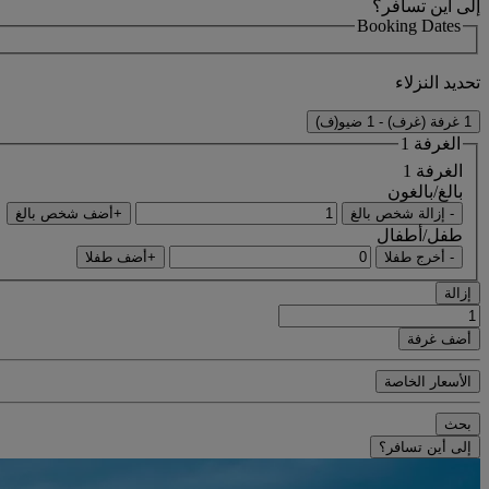
إلى أين تسافر؟
Booking Dates
تحديد النزلاء
1 غرفة (غرف) - 1 ضيو(ف)
الغرفة 1
الغرفة 1
بالغ/بالغون
- إزالة شخص بالغ
+أضف شخص بالغ
طفل/أطفال
- أخرج طفلا
+أضف طفلا
إزالة
أضف غرفة
الأسعار الخاصة
بحث
إلى أين تسافر؟