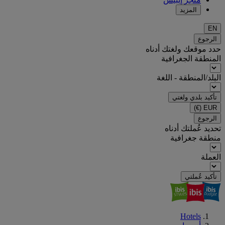
المزيد
EN
الرجوع
حدد موقعك ولغتك أدناه
المنطقة الجغرافية
البلد/المنطقة - اللغة
تأكيد بلدي ولغتي
(€)
EUR
الرجوع
تحديد عُملتك أدناه
منطقة جغرافية
العملة
تأكيد عُملتي
Hotels