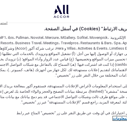
استمر
اط" (Cookies) في أسفل الصفحة.
على مواقعنا الإلكترونية: F1، ibis، Pullman، Novotel، Mercure، MGallery، Sofitel، Movenpick
 Resorts، Business Travel، Meetings، Travelpros، Restaurants & Bars، Spa، A
Villas، Activities & Events، Limitless Experiences
جهازك أو الوصول إليها من أجل: (أ) تشغيل المواقع وتزويدك بالخدمات التي تطلبها (ل
تحسين ميزات المواقع وتخصيصها؛ (ج) قياس عدد الزوار وأداء المواقع؛ (د) تزويدك بخ
النقود" (cashback) إذا كنت قد اشتركت فيها؛ (هـ) السماح لك بالتفاعل مع شبكات التواصل الاج
هتماماتك لتقديم إعلانات مستهدفة لك. لكل جهاز من أجهزتك (هاتف، كمبيوتر...)، يمكنك
امات المختلفة من خلال النقر على زر "تخصيص".
ى استخدام المعلومات لأغراض الإعلانات المستهدفة، فستقوم أكور بمعالجة بريدك الإل
قدمته) في نسخة "مشفرة" (hashed)، مرتبطة ببيانات التصفح والحجز والولاء الخاصة بك لعرض 
على مواقع طرف ثالث وشبكات التواصل الاجتماعي. قد يتم دمج بياناتك مع بيانات متا
لثة. لمعرفة المزيد، راجع قسم "الإعلانات المستهدفة" عبر زر "تخصيص".
 اختياراتك في أي وقت عن طريق النقر على زر "تخصيص" المتاح عبر رابط
لمعلومات