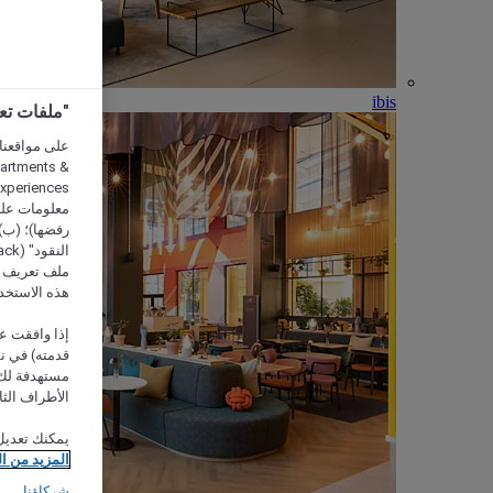
ibis
"ملفات تعريف الارتب
partments &
معلومات على 
رفضها)؛ (ب) 
ملف تعريف لا
هذه الاستخد
إذا وافقت عل
مستهدفة لك 
الأطراف الثا
يمكنك تعديل
المزيد من ا
شركاؤنا