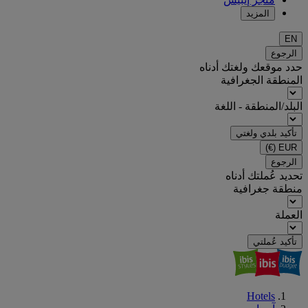
المزيد
EN
الرجوع
حدد موقعك ولغتك أدناه
المنطقة الجغرافية
البلد/المنطقة - اللغة
تأكيد بلدي ولغتي
(€)
EUR
الرجوع
تحديد عُملتك أدناه
منطقة جغرافية
العملة
تأكيد عُملتي
Hotels