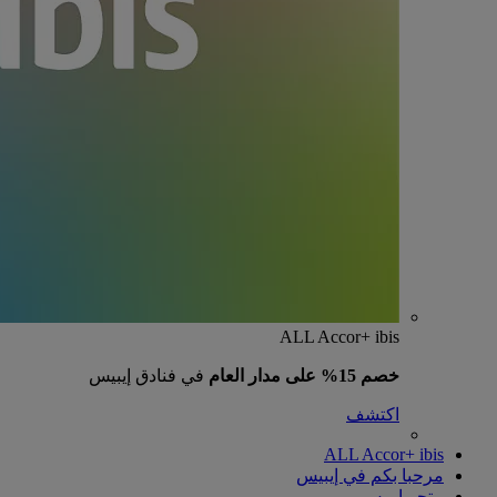
ALL Accor+ ibis
خصم 15% على مدار العام
في فنادق إيبيس
اكتشف
ALL Accor+ ibis
مرحبا بكم في إيبيس
متجر إيبيس