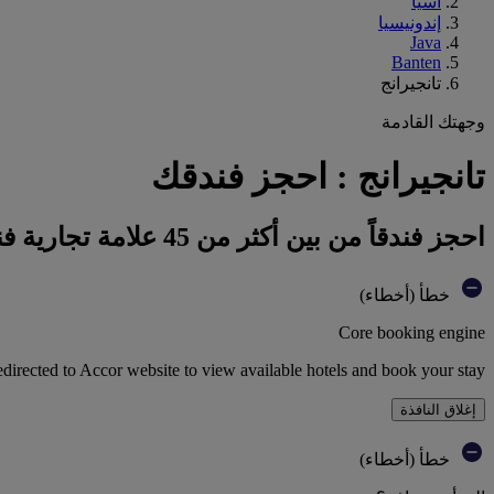
آسيا
إندونيسيا
Java
Banten
تانجيرانج
وجهتك القادمة
تانجيرانج : احجز فندقك
احجز فندقاً من بين أكثر من 45 علامة تجارية فندقية تابعة لمجموعة أكور
خطأ (أخطاء)
Core booking engine
edirected to Accor website to view available hotels and book your stay
إغلاق النافذة
خطأ (أخطاء)