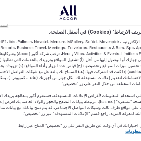
استمر
اط" (Cookies) في أسفل الصفحة.
على مواقعنا الإلكترونية: F1، ibis، Pullman، Novotel، Mercure، MGallery، Sofitel، Movenpick
 Resorts، Business Travel، Meetings، Travelpros، Restaurants & Bars، Spa، A
Villas، Activities & Events، Limitless Experiences
جهازك أو الوصول إليها من أجل: (أ) تشغيل المواقع وتزويدك بالخدمات التي تطلبها (ل
تحسين ميزات المواقع وتخصيصها؛ (ج) قياس عدد الزوار وأداء المواقع؛ (د) تزويدك بخ
النقود" (cashback) إذا كنت قد اشتركت فيها؛ (هـ) السماح لك بالتفاعل مع شبكات التواصل الاج
هتماماتك لتقديم إعلانات مستهدفة لك. لكل جهاز من أجهزتك (هاتف، كمبيوتر...)، يمكنك
امات المختلفة من خلال النقر على زر "تخصيص".
ى استخدام المعلومات لأغراض الإعلانات المستهدفة، فستقوم أكور بمعالجة بريدك الإل
قدمته) في نسخة "مشفرة" (hashed)، مرتبطة ببيانات التصفح والحجز والولاء الخاصة بك لعرض 
على مواقع طرف ثالث وشبكات التواصل الاجتماعي. قد يتم دمج بياناتك مع بيانات متا
لثة. لمعرفة المزيد، راجع قسم "الإعلانات المستهدفة" عبر زر "تخصيص".
 اختياراتك في أي وقت عن طريق النقر على زر "تخصيص" المتاح عبر رابط
لمعلومات