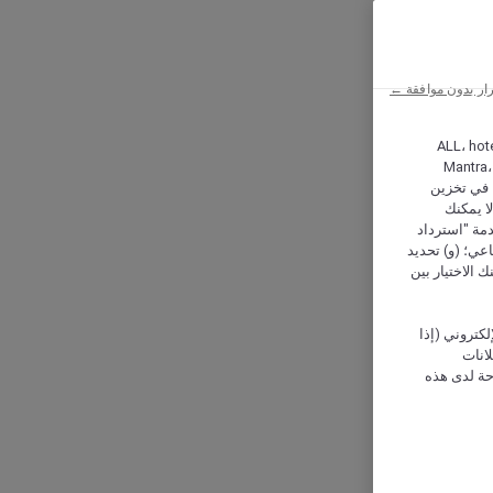
ار بدون موافقة ←
ALL، hotel،
Mantra،
 و Hera، ترغب شركة أكور (Accor) وشركاؤها في تخزين
ا يمكنك
دمة "استرداد
تماعي؛ (و) تحديد
 الاختيار بين
كتروني (إذا
إعلانات
حة لدى هذه