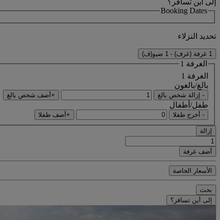
إلى أين تسافر؟
Booking Dates
تحديد النزلاء
1 غرفة (غرف) - 1 ضيو(ف)
الغرفة 1
الغرفة 1
بالغ/بالغون
- إزالة شخص بالغ
+أضف شخص بالغ
طفل/أطفال
- أخرج طفلا
+أضف طفلا
إزالة
أضف غرفة
الأسعار الخاصة
بحث
إلى أين تسافر؟