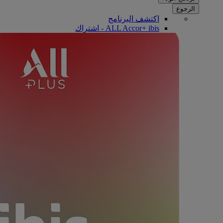
الرجوع
اكتشف البرنامج
ALL Accor+ ibis - اشتراك