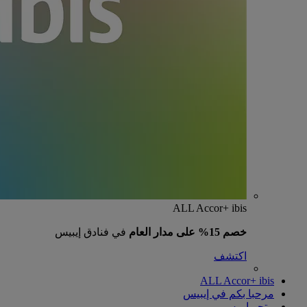
ALL Accor+ ibis
خصم 15% على مدار العام
في فنادق إيبيس
اكتشف
ALL Accor+ ibis
مرحبا بكم في إيبيس
متجر إيبيس