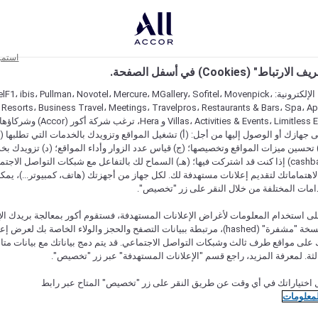
استمر
اط" (Cookies) في أسفل الصفحة.
على مواقعنا الإلكترونية: F1، ibis، Pullman، Novotel، Mercure، MGallery، Sofitel، Movenpick
 Resorts، Business Travel، Meetings، Travelpros، Restaurants & Bars، Spa، A
Villas، Activities & Events، Limitless Experiences
جهازك أو الوصول إليها من أجل: (أ) تشغيل المواقع وتزويدك بالخدمات التي تطلبها (ل
تحسين ميزات المواقع وتخصيصها؛ (ج) قياس عدد الزوار وأداء المواقع؛ (د) تزويدك بخ
النقود" (cashback) إذا كنت قد اشتركت فيها؛ (هـ) السماح لك بالتفاعل مع شبكات التواصل الاج
هتماماتك لتقديم إعلانات مستهدفة لك. لكل جهاز من أجهزتك (هاتف، كمبيوتر...)، يمكنك
امات المختلفة من خلال النقر على زر "تخصيص".
ى استخدام المعلومات لأغراض الإعلانات المستهدفة، فستقوم أكور بمعالجة بريدك الإل
قدمته) في نسخة "مشفرة" (hashed)، مرتبطة ببيانات التصفح والحجز والولاء الخاصة بك لعرض 
على مواقع طرف ثالث وشبكات التواصل الاجتماعي. قد يتم دمج بياناتك مع بيانات متا
لثة. لمعرفة المزيد، راجع قسم "الإعلانات المستهدفة" عبر زر "تخصيص".
 اختياراتك في أي وقت عن طريق النقر على زر "تخصيص" المتاح عبر رابط
لمعلومات