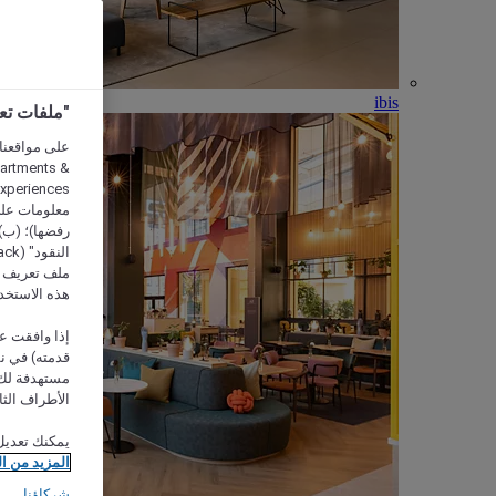
ibis
"ملفات تعريف الارتب
partments &
معلومات على 
رفضها)؛ (ب) 
ملف تعريف لا
هذه الاستخد
إذا وافقت عل
مستهدفة لك 
الأطراف الثا
يمكنك تعديل
المزيد من ا
شركاؤنا