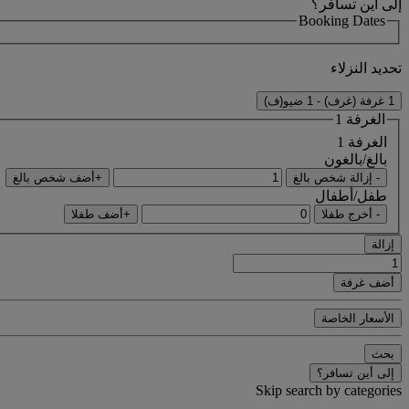
إلى أين تسافر؟
Booking Dates
تحديد النزلاء
1 غرفة (غرف) - 1 ضيو(ف)
الغرفة 1
الغرفة 1
بالغ/بالغون
- إزالة شخص بالغ
+أضف شخص بالغ
طفل/أطفال
- أخرج طفلا
+أضف طفلا
إزالة
أضف غرفة
الأسعار الخاصة
بحث
إلى أين تسافر؟
Skip search by categories