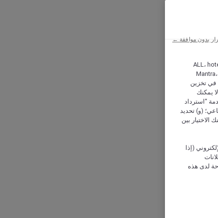
ار بدون موافقة ←
ALL، hotel،
Mantra،
 و Hera، ترغب شركة أكور (Accor) وشركاؤها في تخزين
ا يمكنك
دمة "استرداد
تماعي؛ (و) تحديد
 الاختيار بين
كتروني (إذا
إعلانات
حة لدى هذه