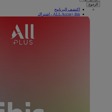
الرجوع
اكتشف البرنامج
ALL Accor+ ibis - اشتراك