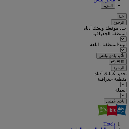
المزيد
EN
الرجوع
حدد موقعك ولغتك أدناه
المنطقة الجغرافية
البلد/المنطقة - اللغة
تأكيد بلدي ولغتي
(€)
EUR
الرجوع
تحديد عُملتك أدناه
منطقة جغرافية
العملة
تأكيد عُملتي
Hotels