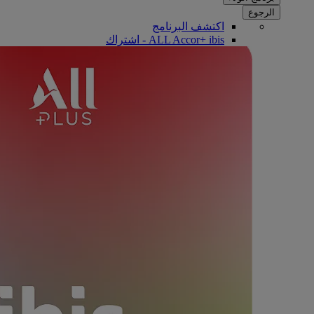
الرجوع
اكتشف البرنامج
ALL Accor+ ibis - اشتراك