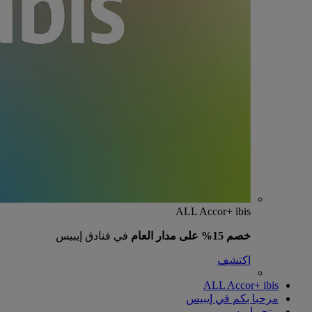
ALL Accor+ ibis
خصم 15% على مدار العام
في فنادق إيبيس
اكتشف
ALL Accor+ ibis
مرحبا بكم في إيبيس
متجر إيبيس