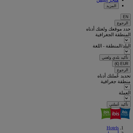
المزيد
EN
الرجوع
حدد موقعك ولغتك أدناه
المنطقة الجغرافية
البلد/المنطقة - اللغة
تأكيد بلدي ولغتي
(€)
EUR
الرجوع
تحديد عُملتك أدناه
منطقة جغرافية
العملة
تأكيد عُملتي
Hotels