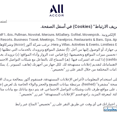
استمر
اط" (Cookies) في أسفل الصفحة.
على مواقعنا الإلكترونية: F1، ibis، Pullman، Novotel، Mercure، MGallery، Sofitel، Movenpick
 Resorts، Business Travel، Meetings، Travelpros، Restaurants & Bars، Spa، A
Villas، Activities & Events، Limitless Experiences
جهازك أو الوصول إليها من أجل: (أ) تشغيل المواقع وتزويدك بالخدمات التي تطلبها (ل
تحسين ميزات المواقع وتخصيصها؛ (ج) قياس عدد الزوار وأداء المواقع؛ (د) تزويدك بخ
النقود" (cashback) إذا كنت قد اشتركت فيها؛ (هـ) السماح لك بالتفاعل مع شبكات التواصل الاج
هتماماتك لتقديم إعلانات مستهدفة لك. لكل جهاز من أجهزتك (هاتف، كمبيوتر...)، يمكنك
امات المختلفة من خلال النقر على زر "تخصيص".
ى استخدام المعلومات لأغراض الإعلانات المستهدفة، فستقوم أكور بمعالجة بريدك الإل
قدمته) في نسخة "مشفرة" (hashed)، مرتبطة ببيانات التصفح والحجز والولاء الخاصة بك لعرض 
على مواقع طرف ثالث وشبكات التواصل الاجتماعي. قد يتم دمج بياناتك مع بيانات متا
لثة. لمعرفة المزيد، راجع قسم "الإعلانات المستهدفة" عبر زر "تخصيص".
 اختياراتك في أي وقت عن طريق النقر على زر "تخصيص" المتاح عبر رابط
لمعلومات