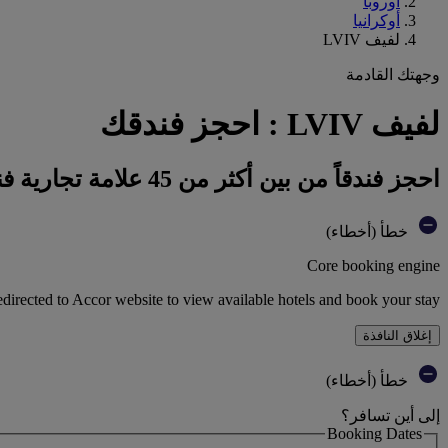
أوروبا
أوكرانيا
لفيف LVIV
وجهتك القادمة
لفيف LVIV : احجز فندقك
احجز فندقاً من بين أكثر من 45 علامة تجارية فندقية تابعة لمجموعة أكور
خطأ (أخطاء)
Core booking engine
edirected to Accor website to view available hotels and book your stay
إغلاق النافذة
خطأ (أخطاء)
إلى أين تسافر؟
Booking Dates