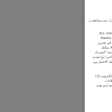
ار بدون موافقة ←
ALL، hotel،
Mantra،
 و Hera، ترغب شركة أكور (Accor) وشركاؤها في تخزين
ا يمكنك
دمة "استرداد
تماعي؛ (و) تحديد
 الاختيار بين
كتروني (إذا
إعلانات
حة لدى هذه