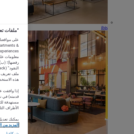
ibis
"ملفات تعريف الارتب
partments &
معلومات على 
رفضها)؛ (ب) 
ملف تعريف لا
هذه الاستخد
إذا وافقت عل
مستهدفة لك 
الأطراف الثا
يمكنك تعديل
المزيد من ا
شركاؤنا