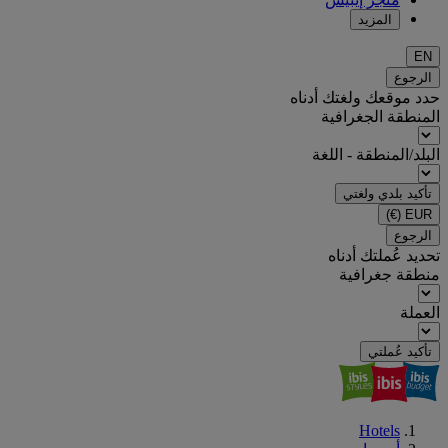
المزيد
EN
الرجوع
حدد موقعك ولغتك أدناه
المنطقة الجغرافية
البلد/المنطقة - اللغة
تأكيد بلدي ولغتي
(€)
EUR
الرجوع
تحديد عُملتك أدناه
منطقة جغرافية
العملة
تأكيد عُملتي
Hotels