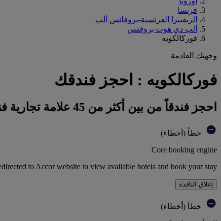
أوروبا
فرنسا
الريفييرا الفرنسية-بروفانس آلب
ألب دي هوت بروفنس
فوركالكويه
وجهتك القادمة
فوركالكويه : احجز فندقك
احجز فندقاً من بين أكثر من 45 علامة تجارية فندقية تابعة لمجموعة أكور
خطأ (أخطاء)
Core booking engine
edirected to Accor website to view available hotels and book your stay
إغلاق النافذة
خطأ (أخطاء)