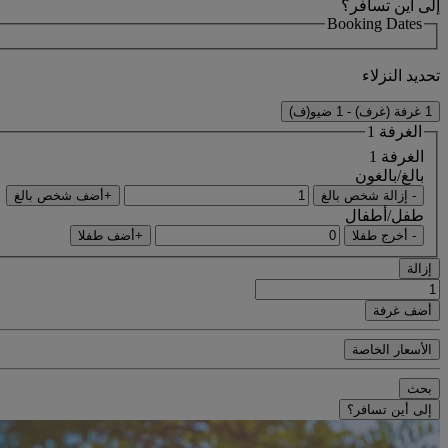
إلى أين تسافر؟
Booking Dates
تحديد النزلاء
1 غرفة (غرف) - 1 ضيو(ف)
الغرفة 1
الغرفة 1
بالغ/بالغون
- إزالة شخص بالغ
+أضف شخص بالغ
طفل/أطفال
- أخرج طفلا
+أضف طفلا
إزالة
أضف غرفة
الأسعار الخاصة
بحث
إلى أين تسافر؟