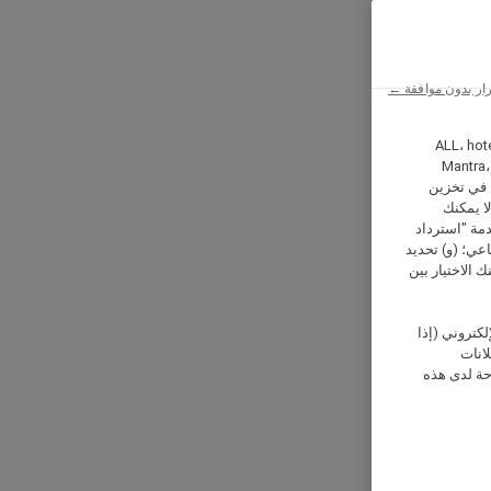
ار بدون موافقة ←
ALL، hotel،
Mantra،
 و Hera، ترغب شركة أكور (Accor) وشركاؤها في تخزين
ا يمكنك
دمة "استرداد
تماعي؛ (و) تحديد
 الاختيار بين
كتروني (إذا
إعلانات
حة لدى هذه