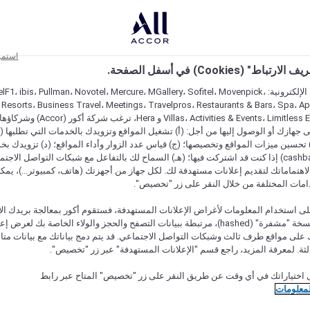
استمر
اط" (Cookies) في أسفل الصفحة.
على مواقعنا الإلكترونية: F1، ibis، Pullman، Novotel، Mercure، MGallery، Sofitel، Movenpick
 Resorts، Business Travel، Meetings، Travelpros، Restaurants & Bars، Spa، A
Villas، Activities & Events، Limitless Experiences
جهازك أو الوصول إليها من أجل: (أ) تشغيل المواقع وتزويدك بالخدمات التي تطلبها (ل
تحسين ميزات المواقع وتخصيصها؛ (ج) قياس عدد الزوار وأداء المواقع؛ (د) تزويدك بخ
النقود" (cashback) إذا كنت قد اشتركت فيها؛ (هـ) السماح لك بالتفاعل مع شبكات التواصل الاج
هتماماتك لتقديم إعلانات مستهدفة لك. لكل جهاز من أجهزتك (هاتف، كمبيوتر...)، يمكنك
امات المختلفة من خلال النقر على زر "تخصيص".
ى استخدام المعلومات لأغراض الإعلانات المستهدفة، فستقوم أكور بمعالجة بريدك الإل
قدمته) في نسخة "مشفرة" (hashed)، مرتبطة ببيانات التصفح والحجز والولاء الخاصة بك لعرض 
على مواقع طرف ثالث وشبكات التواصل الاجتماعي. قد يتم دمج بياناتك مع بيانات متا
لثة. لمعرفة المزيد، راجع قسم "الإعلانات المستهدفة" عبر زر "تخصيص".
 اختياراتك في أي وقت عن طريق النقر على زر "تخصيص" المتاح عبر رابط
لمعلومات