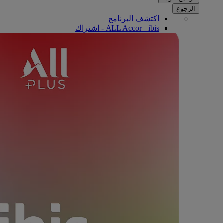
الرجوع
اكتشف البرنامج
ALL Accor+ ibis - اشتراك