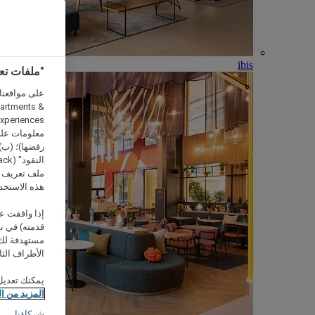
ibis
"ملفات تعريف الارتب
partments &
معلومات على 
رفضها)؛ (ب) 
ملف تعريف لا
هذه الاستخد
إذا وافقت عل
مستهدفة لك 
الأطراف الثا
يمكنك تعديل
المزيد من ا
شركاؤنا