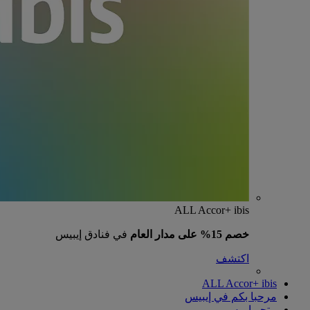
ALL Accor+ ibis
خصم 15% على مدار العام
في فنادق إيبيس
اكتشف
ALL Accor+ ibis
مرحبا بكم في إيبيس
متجر إيبيس